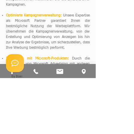
Kampagnen.
Optimierte Kampagnenverwaltung:
Unsere Expertise
als Microsoft Partner garantiert Ihnen die
bestmögliche Nutzung der Werbeplattform. Wir
übernehmen die Kampagnenverwaltung, von der
Erstellung und Optimierung von Anzeigen bis hin
zur Analyse der Ergebnisse, um sicherzustellen, dass
Ihre Werbung bestmöglich performt.
Integration mit Microsoft-Produkten:
Durch die
Integration von Microsoft Advertising mit anderen
Microsoft-Produkten und -Diensten profitieren Sie
von einer nahtlosen Verbindung und erweiterten
By Boei
Funktionen, die Ihre Werbestrategie unterstützen.
Wir helfen Ihnen erfolgreiche Microsoft
Kampagnen zu planen und so das volle
Potenzial dieser Werbemöglichkeiten
auszunutzen.