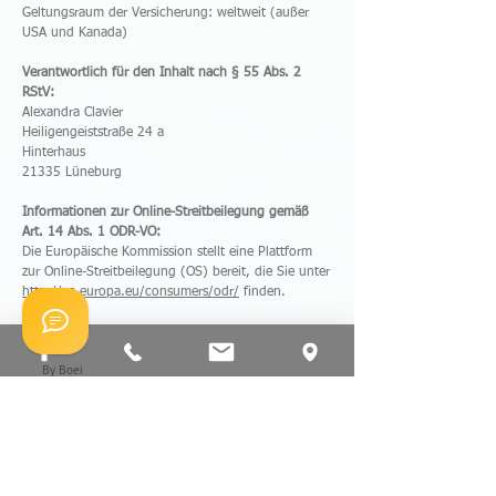
Geltungsraum der Versicherung: weltweit (außer
USA und Kanada)
Verantwortlich für den Inhalt nach § 55 Abs. 2
RStV:
Alexandra Clavier
Heiligengeiststraße 24 a
Hinterhaus
21335 Lüneburg
Informationen zur Online-Streitbeilegung gemäß
Art. 14 Abs. 1 ODR-VO:
Die Europäische Kommission stellt eine Plattform
zur Online-Streitbeilegung (OS) bereit, die Sie unter
http://ec.europa.eu/consumers/odr/
finden.
Information zur Verbraucherstreitbeilegung nach §
36 VSBG: Wir werden nicht an einem
By Boei
Streitbeilegungsverfahren vor einer
Verbraucherschlichtungsstelle im Sinne des
Verbraucherstreitbeilegungsgesetzes teilnehmen und
sind hierzu auch nicht verpflichtet.
Quelle:
https://www.e-recht24.de